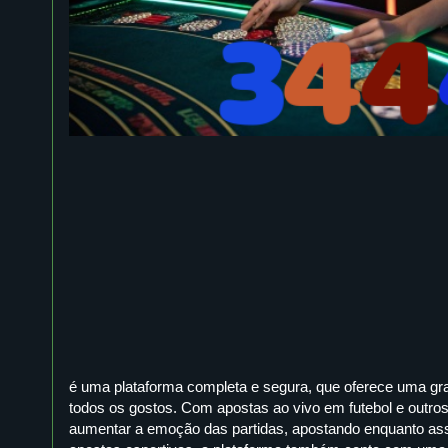
é uma plataforma completa e segura, que oferece uma gr
todos os gostos. Com apostas ao vivo em futebol e outro
aumentar a emoção das partidas, apostando enquanto as