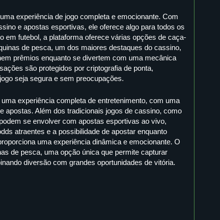
a uma experiência de jogo completa e emocionante. Com
ino e apostas esportivas, ele oferece algo para todos os
o em futebol, a plataforma oferece várias opções de caça-
quinas de pesca, um dos maiores destaques do cassino,
nhem prêmios enquanto se divertem com uma mecânica
nsações são protegidos por criptografia de ponta,
 jogo seja segura e sem preocupações.
ja uma experiência completa de entretenimento, com uma
e apostas. Além dos tradicionais jogos de cassino, como
s podem se envolver com apostas esportivas ao vivo,
dds atraentes e a possibilidade de apostar enquanto
 proporciona uma experiência dinâmica e emocionante. O
as de pesca, uma opção única que permite capturar
inando diversão com grandes oportunidades de vitória.