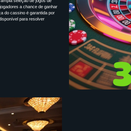
 ampla seleção de jogos de
 jogadores a chance de ganhar
a do cassino é garantida por
 disponível para resolver