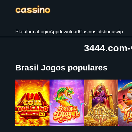
Plataforma
Login
App
download
Casino
slots
bonus
vip
3444.com-
Brasil Jogos populares