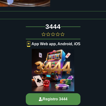
3444
App Web app, Android, iOS
Registro 3444